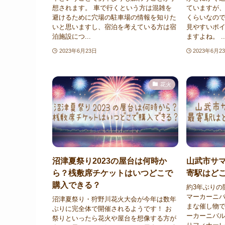
想されます。 車で行くという方は混雑を
ていますが
避けるために穴場の駐車場の情報を知りた
くらいなので
いと思いますし、宿泊を考えている方は宿
見やすいポ
泊施設につ...
ますよね。 ..
2023年6月23日
2023年6月2
花火
沼津夏祭り2023の屋台は何時か
山武市サマ
ら？桟敷席チケットはいつどこで
寄駅はど
購入できる？
約3年ぶりの
マーカーニバ
沼津夏祭り・狩野川花火大会が今年は数年
まな催し物で
ぶりに完全体で開催されるようです！ お
ーカーニバ
祭りといったら花火や屋台を想像する方が