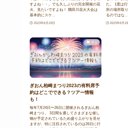
すよね・・。でも久しぶりの完全開催の花
た。 1度は
火、見たいですよね！ 隅田川花火大会は
所の場所取
基本的にスケ...
るのではな...
2023年6月19日
2023年6月1
花火
ぎおん柏崎まつり2023の有料席予
約はどこでできる？ツアー情報
も！
毎年7月24日〜26日に開催されるぎおん柏
崎まつり。 3日間を通してさまざまな催し
物が予定されているため盛り上がりを見せ
ますが、特に注目されているのは26日に行