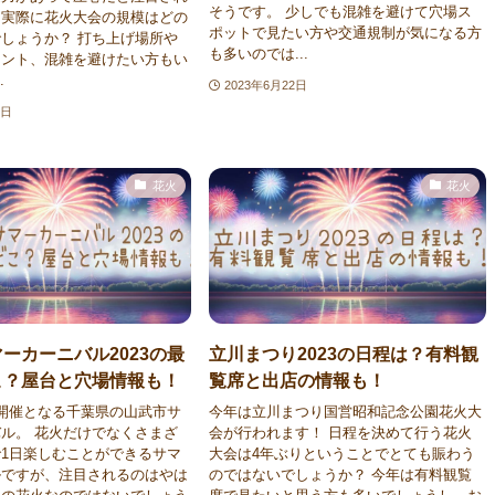
そうです。 少しでも混雑を避けて穴場ス
、実際に花火大会の規模はどの
ポットで見たい方や交通規制が気になる方
しょうか？ 打ち上げ場所や
も多いのでは...
イント、混雑を避けたい方もい
.
2023年6月22日
3日
花火
花火
ーカーニバル2023の最
立川まつり2023の日程は？有料観
こ？屋台と穴場情報も！
覧席と出店の情報も！
開催となる千葉県の山武市サ
今年は立川まつり国営昭和記念公園花火大
ル。 花火だけでなくさまざ
会が行われます！ 日程を決めて行う花火
1日楽しむことができるサマ
大会は4年ぶりということでとても賑わう
ルですが、注目されるのはやは
のではないでしょうか？ 今年は有料観覧