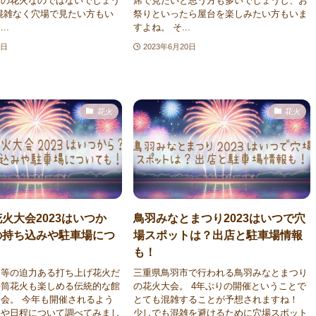
レの花火なのではないでしょう
席で見たいと思う方も多いでしょうし、お
混雑なく穴場で見たい方もい
祭りといったら屋台を楽しみたい方もいま
..
すよね。 そ...
0日
2023年6月20日
花火
花火
火大会2023はいつか
鳥羽みなとまつり2023はいつで穴
の持ち込みや駐車場につ
場スポットは？出店と駐車場情報
も！
ン等の迫力ある打ち上げ花火だ
三重県鳥羽市で行われる鳥羽みなとまつり
手筒花火も楽しめる伝統的な館
の花火大会。 4年ぶりの開催ということで
会。 今年も開催されるよう
とても混雑することが予想されますね！
細や日程について調べてみまし
少しでも混雑を避けるために穴場スポット