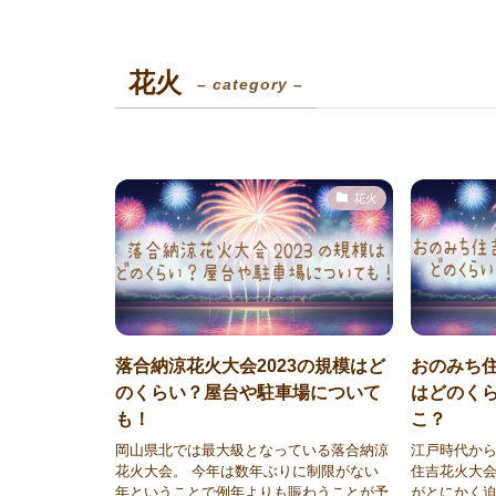
花火
– category –
花火
落合納涼花火大会2023の規模はど
おのみち住
のくらい？屋台や駐車場について
はどのく
も！
こ？
岡山県北では最大級となっている落合納涼
江戸時代か
花火大会。 今年は数年ぶりに制限がない
住吉花火大会
年ということで例年よりも賑わうことが予
がとにかく