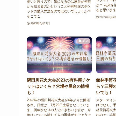
りフィナー
多いと思うので、気になるのは屋台が何時
か？ 花火を
から始まるのかということや有料席のチケ
ると思います.
ットの購入方法なのではないでしょうか？
そこでこ...
2023年6月2
2023年6月21日
花火
隅田川花火大会2023の有料席チケ
館林手筒花
ットはいくら？穴場や屋台の情報
ら？三脚
も！
いても！
2023年の隅田川花火大会が4年ぶりに開催
スターマイ
され、日程は、7月29日土曜となっていま
けでなく、
す。例年かなりの人でにぎわいますが、今
林天筒花火大
年はいつにも増して人の混雑がすごそうで
なので、詳