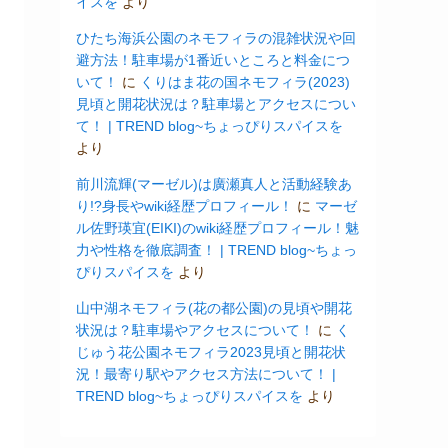
イスを
より
ひたち海浜公園のネモフィラの混雑状況や回
避方法！駐車場が1番近いところと料金につ
いて！
に
くりはま花の国ネモフィラ(2023)
見頃と開花状況は？駐車場とアクセスについ
て！ | TREND blog~ちょっぴりスパイスを
より
前川流輝(マーゼル)は廣瀬真人と活動経験あ
り!?身長やwiki経歴プロフィール！
に
マーゼ
ル佐野瑛宜(EIKI)のwiki経歴プロフィール！魅
力や性格を徹底調査！ | TREND blog~ちょっ
ぴりスパイスを
より
山中湖ネモフィラ(花の都公園)の見頃や開花
状況は？駐車場やアクセスについて！
に
く
じゅう花公園ネモフィラ2023見頃と開花状
況！最寄り駅やアクセス方法について！ |
TREND blog~ちょっぴりスパイスを
より