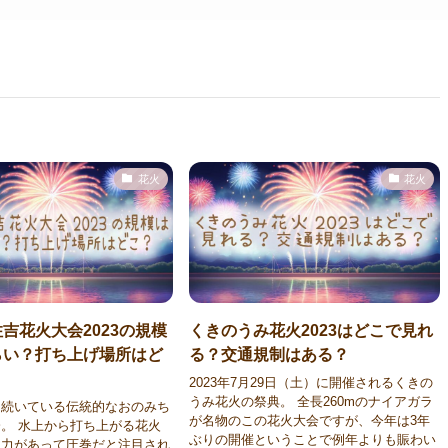
花火
花火
吉花火大会2023の規模
くきのうみ花火2023はどこで見れ
らい？打ち上げ場所はど
る？交通規制はある？
2023年7月29日（土）に開催されるくきの
うみ花火の祭典。 全長260mのナイアガラ
ら続いている伝統的なおのみち
が名物のこの花火大会ですが、今年は3年
。 水上から打ち上がる花火
ぶりの開催ということで例年よりも賑わい
迫力があって圧巻だと注目され