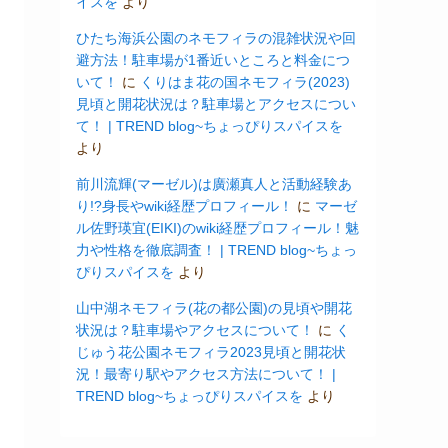
イスを
より
ひたち海浜公園のネモフィラの混雑状況や回
避方法！駐車場が1番近いところと料金につ
いて！
に
くりはま花の国ネモフィラ(2023)
見頃と開花状況は？駐車場とアクセスについ
て！ | TREND blog~ちょっぴりスパイスを
より
前川流輝(マーゼル)は廣瀬真人と活動経験あ
り!?身長やwiki経歴プロフィール！
に
マーゼ
ル佐野瑛宜(EIKI)のwiki経歴プロフィール！魅
力や性格を徹底調査！ | TREND blog~ちょっ
ぴりスパイスを
より
山中湖ネモフィラ(花の都公園)の見頃や開花
状況は？駐車場やアクセスについて！
に
く
じゅう花公園ネモフィラ2023見頃と開花状
況！最寄り駅やアクセス方法について！ |
TREND blog~ちょっぴりスパイスを
より