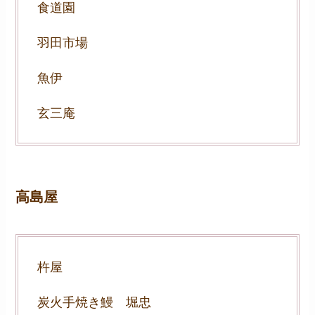
食道園
羽田市場
魚伊
玄三庵
高島屋
杵屋
炭火手焼き鰻 堀忠