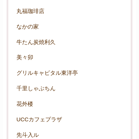
丸福珈琲店
なかの家
牛たん炭焼利久
美々卯
グリルキャピタル東洋亭
千里しゃぶちん
花外楼
UCCカフェプラザ
先斗入ル