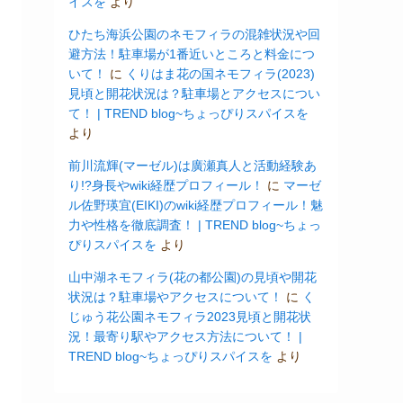
イスを
より
ひたち海浜公園のネモフィラの混雑状況や回
避方法！駐車場が1番近いところと料金につ
いて！
に
くりはま花の国ネモフィラ(2023)
見頃と開花状況は？駐車場とアクセスについ
て！ | TREND blog~ちょっぴりスパイスを
より
前川流輝(マーゼル)は廣瀬真人と活動経験あ
り!?身長やwiki経歴プロフィール！
に
マーゼ
ル佐野瑛宜(EIKI)のwiki経歴プロフィール！魅
力や性格を徹底調査！ | TREND blog~ちょっ
ぴりスパイスを
より
山中湖ネモフィラ(花の都公園)の見頃や開花
状況は？駐車場やアクセスについて！
に
く
じゅう花公園ネモフィラ2023見頃と開花状
況！最寄り駅やアクセス方法について！ |
TREND blog~ちょっぴりスパイスを
より