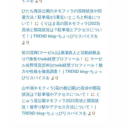
イスを
より
ひたち海浜公園のネモフィラの混雑状況や回
避方法！駐車場が1番近いところと料金につ
いて！
に
くりはま花の国ネモフィラ(2023)
見頃と開花状況は？駐車場とアクセスについ
て！ | TREND blog~ちょっぴりスパイスを
より
前川流輝(マーゼル)は廣瀬真人と活動経験あ
り!?身長やwiki経歴プロフィール！
に
マーゼ
ル佐野瑛宜(EIKI)のwiki経歴プロフィール！魅
力や性格を徹底調査！ | TREND blog~ちょっ
ぴりスパイスを
より
山中湖ネモフィラ(花の都公園)の見頃や開花
状況は？駐車場やアクセスについて！
に
く
じゅう花公園ネモフィラ2023見頃と開花状
況！最寄り駅やアクセス方法について！ |
TREND blog~ちょっぴりスパイスを
より