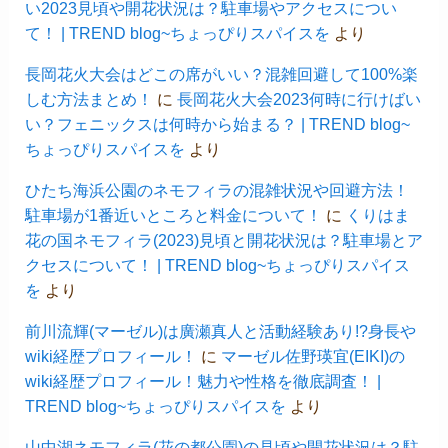
い2023見頃や開花状況は？駐車場やアクセスについ
て！ | TREND blog~ちょっぴりスパイスを
より
長岡花火大会はどこの席がいい？混雑回避して100%楽
しむ方法まとめ！
に
長岡花火大会2023何時に行けばい
い？フェニックスは何時から始まる？ | TREND blog~
ちょっぴりスパイスを
より
ひたち海浜公園のネモフィラの混雑状況や回避方法！
駐車場が1番近いところと料金について！
に
くりはま
花の国ネモフィラ(2023)見頃と開花状況は？駐車場とア
クセスについて！ | TREND blog~ちょっぴりスパイス
を
より
前川流輝(マーゼル)は廣瀬真人と活動経験あり!?身長や
wiki経歴プロフィール！
に
マーゼル佐野瑛宜(EIKI)の
wiki経歴プロフィール！魅力や性格を徹底調査！ |
TREND blog~ちょっぴりスパイスを
より
山中湖ネモフィラ(花の都公園)の見頃や開花状況は？駐